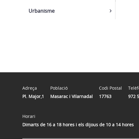
Urbanisme
Adreça
Població
Codi Postal
Telè
Pl. Major,1
Masarac i Vilarnadal
17763
972 
Horari
Dimarts de 16 a 18 hores i els dijous de 10 a 14 hores