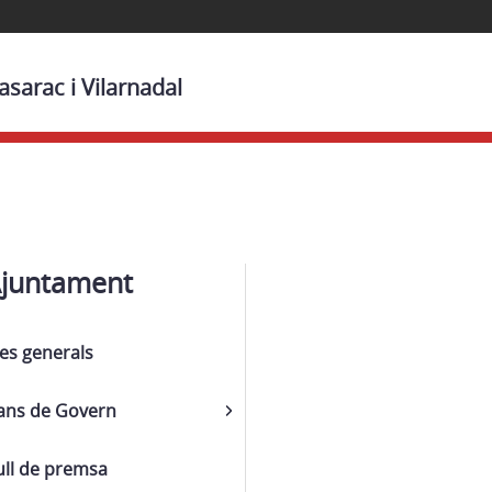
sarac i Vilarnadal
Ajuntament
es generals
ans de Govern
ull de premsa