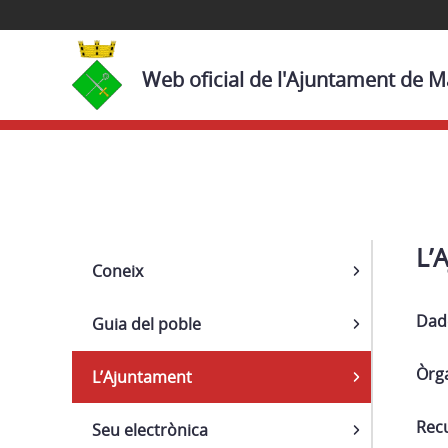
Web oficial de l'Ajuntament de Ma
Navega
L’
Coneix
Dad
Guia del poble
Òrg
L’Ajuntament
Rec
Seu electrònica