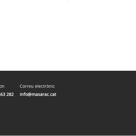
fon
Correu electrònic
563 282
info@masarac.cat