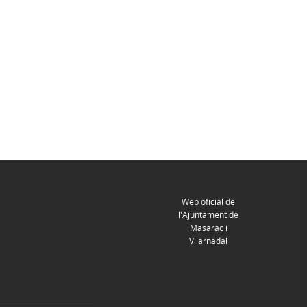
Web oficial de
l'Ajuntament de
Masarac i
Vilarnadal